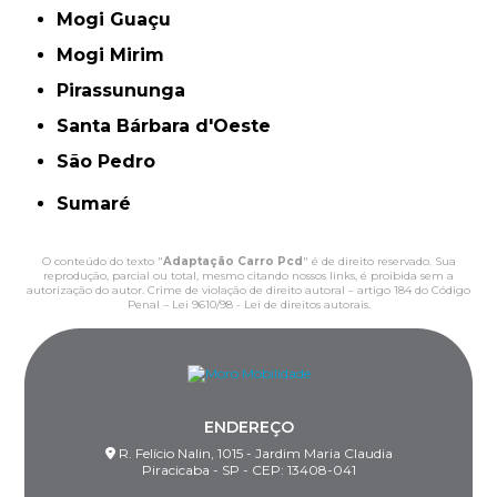
Mogi Guaçu
Mogi Mirim
Pirassununga
Santa Bárbara d'Oeste
São Pedro
Sumaré
O conteúdo do texto "
Adaptação Carro Pcd
" é de direito reservado. Sua
reprodução, parcial ou total, mesmo citando nossos links, é proibida sem a
autorização do autor. Crime de violação de direito autoral – artigo 184 do Código
Penal –
Lei 9610/98 - Lei de direitos autorais
.
ENDEREÇO
R. Felício Nalin, 1015 - Jardim Maria Claudia
Piracicaba - SP - CEP: 13408-041