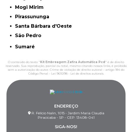
Mogi Mirim
Pirassununga
Santa Bárbara d'Oeste
São Pedro
Sumaré
O conteúdo do texto "
Kit Embreagem Zafira Automática Pcd
" é de direito
reservado. Sua reprodução, parcial ou total, mesmo citando nossos links, é proibida
sem a autorização do autor. Crime de violação de direito autoral – artigo 184 do
Código Penal –
Lei 9610/98 - Lei de direitos autorais
.
ENDEREÇO
R. Felício Nalin, 1015 - Jardim Maria Claudia
Piracicaba - SP - CEP: 13408-041
SIGA-NOS!