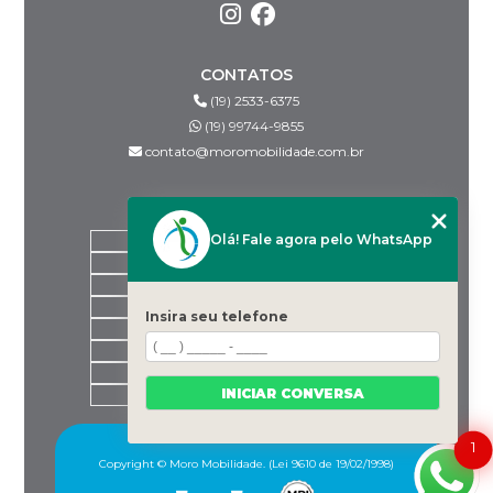
CONTATOS
(19) 2533-6375
(19) 99744-9855
contato@moromobilidade.com.br
MENU
Olá! Fale agora pelo WhatsApp
HOME
SOBRE NÓS
PRODUTOS
BLOG
Insira seu telefone
DESPACHANTES PARCEIROS
CONTATO
CATEGORIAS
INICIAR CONVERSA
MAPA DO SITE
1
Copyright © Moro Mobilidade. (Lei 9610 de 19/02/1998)