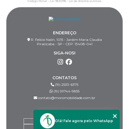
Código Penal –
Lei 9610/98 - Lei de direitos autorais
.
ENDEREÇO
R. Felício Nalin, 1015 - Jardim Maria Claudia
Piracicaba - SP - CEP: 13408-041
SIGA-NOS!
CONTATOS
(19) 2533-6375
(19) 99744-9855
contato@moromobilidade.com.br
MENU
Olá! Fale agora pelo WhatsApp
HOME
SOBRE NÓS