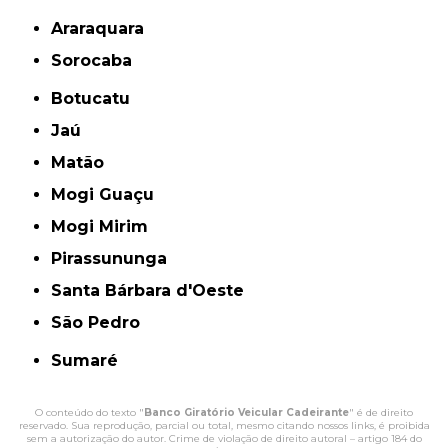
Araraquara
Sorocaba
Botucatu
Jaú
Matão
Mogi Guaçu
Mogi Mirim
Pirassununga
Santa Bárbara d'Oeste
São Pedro
Sumaré
O conteúdo do texto "
Banco Giratório Veicular Cadeirante
" é de direito
reservado. Sua reprodução, parcial ou total, mesmo citando nossos links, é proibida
sem a autorização do autor. Crime de violação de direito autoral – artigo 184 do