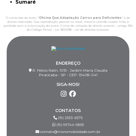
Sumaré
O conteúdo do texto "
Oficina Que Adaptação Carros para Deficientes
" é de
direito reservado. Sua reprodução, parcial ou total, mesmo citando nossos links, é
proibida sem a autorização do autor. Crime de violação de direito autoral – artigo 184
do Código Penal –
Lei 9610/98 - Lei de direitos autorais
.
ENDEREÇO
R. Felício Nalin, 1015 - Jardim Maria Claudia
Piracicaba - SP - CEP: 13408-041
SIGA-NOS!
CONTATOS
(19) 2533-6375
(19) 99744-9855
contato@moromobilidade.com.br