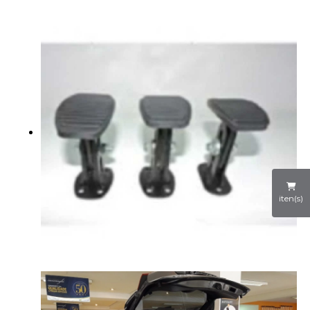
iten(s)