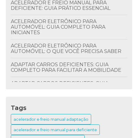
ACELERADOR E FREIO MANUAL PARA
DEFICIENTE: GUIA PRÁTICO ESSENCIAL
ACELERADOR ELETRÔNICO PARA
AUTOMÓVEL: GUIA COMPLETO PARA
INICIANTES
ACELERADOR ELETRÔNICO PARA
AUTOMÓVEL: O QUE VOCÊ PRECISA SABER
ADAPTAR CARROS DEFICIENTES: GUIA
COMPLETO PARA FACILITAR A MOBILIDADE
ADAPTAR CARROS DEFICIENTES: GUIA
PRÁTICO PARA INCLUSÃO
BANCO GIRATÓRIO VEICULAR: GUIA
Tags
COMPLETO PARA FAZER A ESCOLHA CERTA
acelerador e freio manual adaptação
COMANDOS NO VOLANTE PARA CARRO: GUIA
DEFINITIVO PARA USAR O PAINEL COM
acelerador e freio manual para deficiente
FACILIDADE