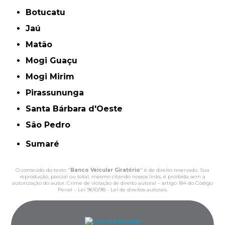
Botucatu
Jaú
Matão
Mogi Guaçu
Mogi Mirim
Pirassununga
Santa Bárbara d'Oeste
São Pedro
Sumaré
O conteúdo do texto "
Banco Veicular Giratório
" é de direito reservado. Sua
reprodução, parcial ou total, mesmo citando nossos links, é proibida sem a
autorização do autor. Crime de violação de direito autoral – artigo 184 do Código
Penal –
Lei 9610/98 - Lei de direitos autorais
.