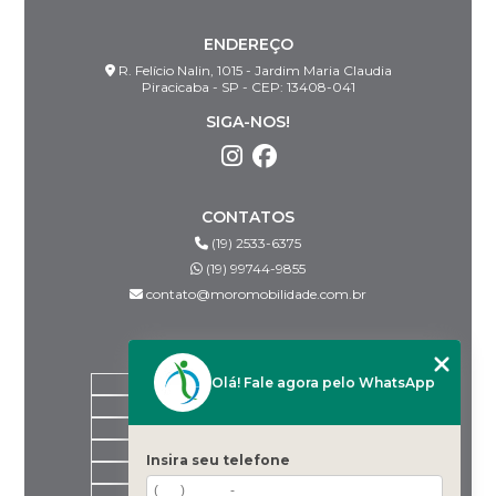
ENDEREÇO
R. Felício Nalin, 1015 - Jardim Maria Claudia
Piracicaba - SP - CEP: 13408-041
SIGA-NOS!
CONTATOS
(19) 2533-6375
(19) 99744-9855
contato@moromobilidade.com.br
MENU
Olá! Fale agora pelo WhatsApp
HOME
SOBRE NÓS
PRODUTOS
BLOG
Insira seu telefone
DESPACHANTES PARCEIROS
CONTATO