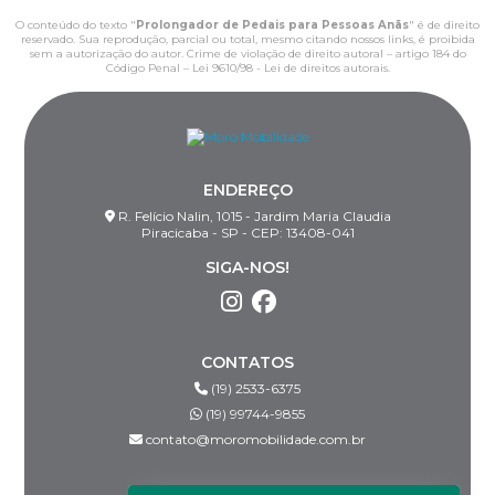
O conteúdo do texto "
Prolongador de Pedais para Pessoas Anãs
" é de direito
reservado. Sua reprodução, parcial ou total, mesmo citando nossos links, é proibida
sem a autorização do autor. Crime de violação de direito autoral – artigo 184 do
Código Penal –
Lei 9610/98 - Lei de direitos autorais
.
ENDEREÇO
R. Felício Nalin, 1015 - Jardim Maria Claudia
Piracicaba - SP - CEP: 13408-041
SIGA-NOS!
CONTATOS
(19) 2533-6375
(19) 99744-9855
contato@moromobilidade.com.br