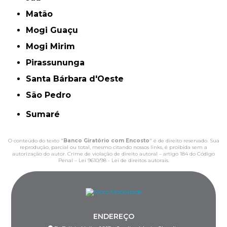
Matão
Mogi Guaçu
Mogi Mirim
Pirassununga
Santa Bárbara d'Oeste
São Pedro
Sumaré
O conteúdo do texto "
Banco Giratório com Encosto
" é de direito reservado. Sua
reprodução, parcial ou total, mesmo citando nossos links, é proibida sem a
autorização do autor. Crime de violação de direito autoral – artigo 184 do Código
Penal –
Lei 9610/98 - Lei de direitos autorais
.
ENDEREÇO