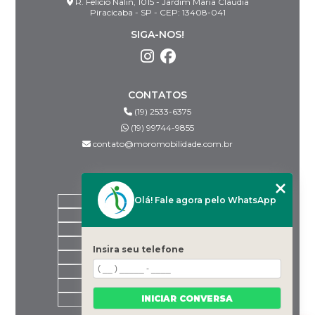
R. Felício Nalin, 1015 - Jardim Maria Claudia
Piracicaba - SP - CEP: 13408-041
SIGA-NOS!
CONTATOS
(19) 2533-6375
(19) 99744-9855
contato@moromobilidade.com.br
MENU
Olá! Fale agora pelo WhatsApp
HOME
SOBRE NÓS
PRODUTOS
BLOG
Insira seu telefone
DESPACHANTES PARCEIROS
CONTATO
CATEGORIAS
INICIAR CONVERSA
MAPA DO SITE