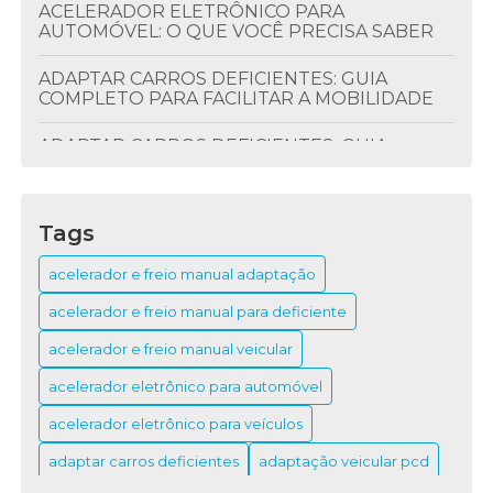
ACELERADOR ELETRÔNICO PARA
AUTOMÓVEL: O QUE VOCÊ PRECISA SABER
ADAPTAR CARROS DEFICIENTES: GUIA
COMPLETO PARA FACILITAR A MOBILIDADE
ADAPTAR CARROS DEFICIENTES: GUIA
PRÁTICO PARA INCLUSÃO
BANCO GIRATÓRIO VEICULAR: GUIA
Tags
COMPLETO PARA FAZER A ESCOLHA CERTA
acelerador e freio manual adaptação
COMANDOS NO VOLANTE PARA CARRO: GUIA
DEFINITIVO PARA USAR O PAINEL COM
acelerador e freio manual para deficiente
FACILIDADE
acelerador e freio manual veicular
COMO O ACELERADOR ELETRÔNICO
TRANSFORMA O DESEMPENHO DO SEU
acelerador eletrônico para automóvel
CARRO
acelerador eletrônico para veículos
ENTENDA TUDO SOBRE O FUNCIONAMENTO
adaptar carros deficientes
adaptação veicular pcd
DO ACELERADOR E FREIO MANUAL DE