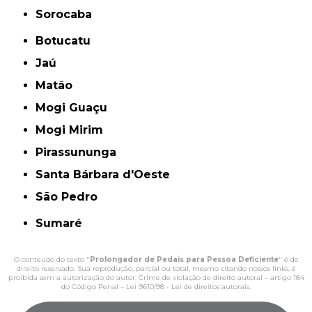
Sorocaba
Botucatu
Jaú
Matão
Mogi Guaçu
Mogi Mirim
Pirassununga
Santa Bárbara d'Oeste
São Pedro
Sumaré
O conteúdo do texto "
Prolongador de Pedais para Pessoa Deficiente
" é de
direito reservado. Sua reprodução, parcial ou total, mesmo citando nossos links, é
proibida sem a autorização do autor. Crime de violação de direito autoral – artigo 184
do Código Penal –
Lei 9610/98 - Lei de direitos autorais
.