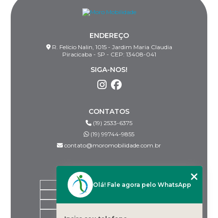
ENDEREÇO
R. Felício Nalin, 1015 - Jardim Maria Claudia
Piracicaba - SP - CEP: 13408-041
SIGA-NOS!
CONTATOS
(19) 2533-6375
(19) 99744-9855
contato@moromobilidade.com.br
MENU
Olá! Fale agora pelo WhatsApp
HOME
SOBRE NÓS
PRODUTOS
BLOG