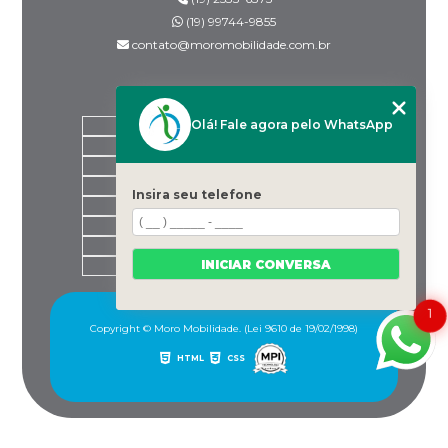
(19) 99744-9855
contato@moromobilidade.com.br
MENU
Olá! Fale agora pelo WhatsApp
HOME
SOBRE NÓS
PRODUTOS
BLOG
Insira seu telefone
DESPACHANTES PARCEIROS
CONTATO
CATEGORIAS
INICIAR CONVERSA
MAPA DO SITE
1
Copyright © Moro Mobilidade. (Lei 9610 de 19/02/1998)
HTML
CSS