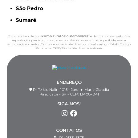
São Pedro
Sumaré
O conteúdo do texto "
Pomo Giratório Removível
" é de direito reservado. Sua
reprodução, parcial ou total, mesmo citando nossos links, é proibida sem a
autorização do autor. Crime de violação de direito autoral – artigo 184 do Código
Penal –
Lei 9610/98 - Lei de direitos autorais
.
ENDEREÇO
R. Felício Nalin, 1015 - Jardim Maria Claudia
Piracicaba - SP - CEP: 13408-041
SIGA-NOS!
CONTATOS
(19) 2533-6375