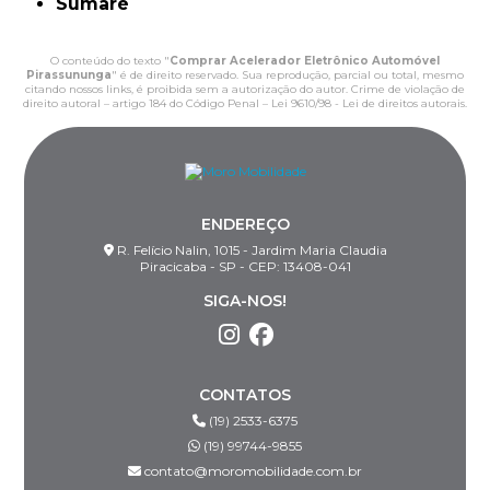
Sumaré
O conteúdo do texto "
Comprar Acelerador Eletrônico Automóvel
Pirassununga
" é de direito reservado. Sua reprodução, parcial ou total, mesmo
citando nossos links, é proibida sem a autorização do autor. Crime de violação de
direito autoral – artigo 184 do Código Penal –
Lei 9610/98 - Lei de direitos autorais
.
ENDEREÇO
R. Felício Nalin, 1015 - Jardim Maria Claudia
Piracicaba - SP - CEP: 13408-041
SIGA-NOS!
CONTATOS
(19) 2533-6375
(19) 99744-9855
contato@moromobilidade.com.br