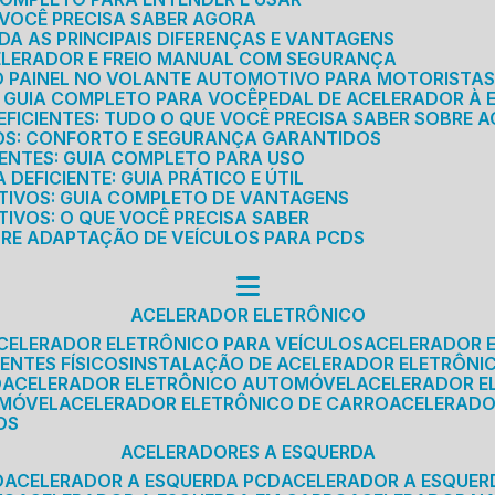
E VOCÊ PRECISA SABER AGORA
DA AS PRINCIPAIS DIFERENÇAS E VANTAGENS
ELERADOR E FREIO MANUAL COM SEGURANÇA
DO PAINEL NO VOLANTE AUTOMOTIVO PARA MOTORISTA
O GUIA COMPLETO PARA VOCÊ
PEDAL DE ACELERADOR À 
FICIENTES: TUDO O QUE VOCÊ PRECISA SABER SOBRE A
ROS: CONFORTO E SEGURANÇA GARANTIDOS
IENTES: GUIA COMPLETO PARA USO
DEFICIENTE: GUIA PRÁTICO E ÚTIL
TIVOS: GUIA COMPLETO DE VANTAGENS
IVOS: O QUE VOCÊ PRECISA SABER
BRE ADAPTAÇÃO DE VEÍCULOS PARA PCDS
ACELERADOR ELETRÔNICO
ACELERADOR ELETRÔNICO PARA VEÍCULOS
ACELERADOR 
ENTES FÍSICOS
INSTALAÇÃO DE ACELERADOR ELETRÔNI
O
ACELERADOR ELETRÔNICO AUTOMÓVEL
ACELERADOR E
OMÓVEL
ACELERADOR ELETRÔNICO DE CARRO
ACELERAD
OS
ACELERADORES A ESQUERDA
O
ACELERADOR A ESQUERDA PCD
ACELERADOR A ESQUE