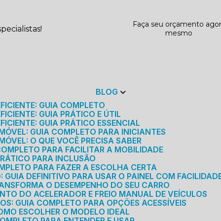
Faça seu orçamento ago
ecialistas!
mesmo
BLOG
EFICIENTE: GUIA COMPLETO
ICIENTE: GUIA PRÁTICO E ÚTIL
FICIENTE: GUIA PRÁTICO ESSENCIAL
MÓVEL: GUIA COMPLETO PARA INICIANTES
MÓVEL: O QUE VOCÊ PRECISA SABER
 COMPLETO PARA FACILITAR A MOBILIDADE
 PRÁTICO PARA INCLUSÃO
OMPLETO PARA FAZER A ESCOLHA CERTA
GUIA DEFINITIVO PARA USAR O PAINEL COM FACILIDAD
RANSFORMA O DESEMPENHO DO SEU CARRO
NTO DO ACELERADOR E FREIO MANUAL DE VEÍCULOS
ICOS: GUIA COMPLETO PARA OPÇÕES ACESSÍVEIS
COMO ESCOLHER O MODELO IDEAL
 COMPLETO PARA ENTENDER E USAR