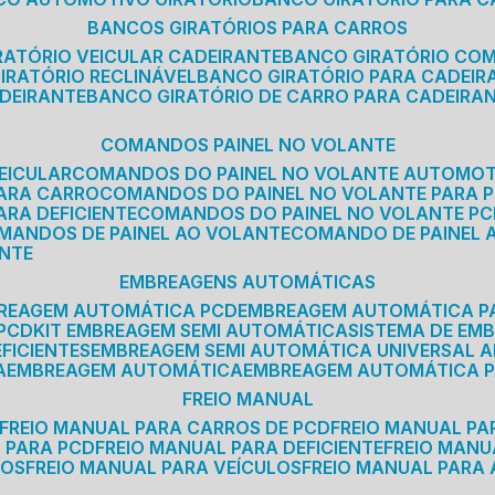
BANCOS GIRATÓRIOS PARA CARROS
IRATÓRIO VEICULAR CADEIRANTE
BANCO GIRATÓRIO CO
GIRATÓRIO RECLINÁVEL
BANCO GIRATÓRIO PARA CADEIR
ADEIRANTE
BANCO GIRATÓRIO DE CARRO PARA CADEIRA
COMANDOS PAINEL NO VOLANTE
EICULAR
COMANDOS DO PAINEL NO VOLANTE AUTOMO
PARA CARRO
COMANDOS DO PAINEL NO VOLANTE PARA 
ARA DEFICIENTE
COMANDOS DO PAINEL NO VOLANTE P
OMANDOS DE PAINEL AO VOLANTE
COMANDO DE PAINEL
ANTE
EMBREAGENS AUTOMÁTICAS
BREAGEM AUTOMÁTICA PCD
EMBREAGEM AUTOMÁTICA P
 PCD
KIT EMBREAGEM SEMI AUTOMÁTICA
SISTEMA DE E
FICIENTES
EMBREAGEM SEMI AUTOMÁTICA UNIVERSAL A
A
EMBREAGEM AUTOMÁTICA
EMBREAGEM AUTOMÁTICA P
FREIO MANUAL
FREIO MANUAL PARA CARROS DE PCD
FREIO MANUAL PA
L PARA PCD
FREIO MANUAL PARA DEFICIENTE
FREIO MAN
COS
FREIO MANUAL PARA VEÍCULOS
FREIO MANUAL PARA