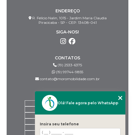
ENDEREÇO
R. Felício Nalin, 1015 - Jardim Maria Claudia
Piracicaba - SP - CEP: 13408-041
SIGA-NOS!
CONTATOS
(19) 2533-6375
(19) 99744-9855
contato@moromobilidade.com.br
MENU
Olá! Fale agora pelo WhatsApp
HOME
SOBRE NÓS
PRODUTOS
BLOG
Insira seu telefone
DESPACHANTES PARCEIROS
CONTATO