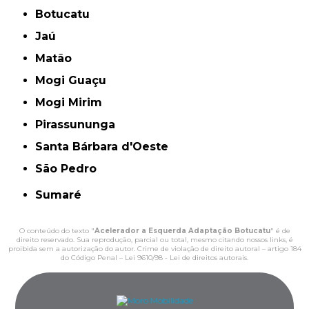
Botucatu
Jaú
Matão
Mogi Guaçu
Mogi Mirim
Pirassununga
Santa Bárbara d'Oeste
São Pedro
Sumaré
O conteúdo do texto "
Acelerador a Esquerda Adaptação Botucatu
" é de
direito reservado. Sua reprodução, parcial ou total, mesmo citando nossos links, é
proibida sem a autorização do autor. Crime de violação de direito autoral – artigo 184
do Código Penal –
Lei 9610/98 - Lei de direitos autorais
.