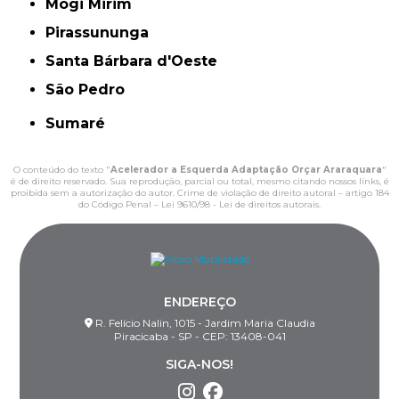
Mogi Mirim
Pirassununga
Santa Bárbara d'Oeste
São Pedro
Sumaré
O conteúdo do texto "
Acelerador a Esquerda Adaptação Orçar Araraquara
"
é de direito reservado. Sua reprodução, parcial ou total, mesmo citando nossos links, é
proibida sem a autorização do autor. Crime de violação de direito autoral – artigo 184
do Código Penal –
Lei 9610/98 - Lei de direitos autorais
.
ENDEREÇO
R. Felício Nalin, 1015 - Jardim Maria Claudia
Piracicaba - SP - CEP: 13408-041
SIGA-NOS!