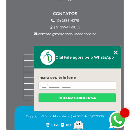
CONTATOS
(19) 2533-6375
(19) 99744-9855
contato@moromobilidade.com.br
MENU
Olá! Fale agora pelo WhatsApp
HOME
SOBRE NÓS
PRODUTOS
BLOG
Insira seu telefone
DESPACHANTES PARCEIROS
CONTATO
CATEGORIAS
INICIAR CONVERSA
MAPA DO SITE
1
Copyright © Moro Mobilidade. (Lei 9610 de 19/02/1998)
HTML
CSS