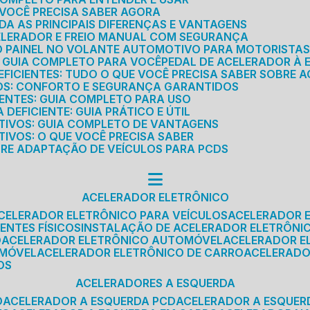
E VOCÊ PRECISA SABER AGORA
DA AS PRINCIPAIS DIFERENÇAS E VANTAGENS
ELERADOR E FREIO MANUAL COM SEGURANÇA
DO PAINEL NO VOLANTE AUTOMOTIVO PARA MOTORISTA
O GUIA COMPLETO PARA VOCÊ
PEDAL DE ACELERADOR À 
FICIENTES: TUDO O QUE VOCÊ PRECISA SABER SOBRE A
ROS: CONFORTO E SEGURANÇA GARANTIDOS
IENTES: GUIA COMPLETO PARA USO
DEFICIENTE: GUIA PRÁTICO E ÚTIL
TIVOS: GUIA COMPLETO DE VANTAGENS
IVOS: O QUE VOCÊ PRECISA SABER
BRE ADAPTAÇÃO DE VEÍCULOS PARA PCDS
ACELERADOR ELETRÔNICO
ACELERADOR ELETRÔNICO PARA VEÍCULOS
ACELERADOR 
ENTES FÍSICOS
INSTALAÇÃO DE ACELERADOR ELETRÔNI
O
ACELERADOR ELETRÔNICO AUTOMÓVEL
ACELERADOR E
OMÓVEL
ACELERADOR ELETRÔNICO DE CARRO
ACELERAD
OS
ACELERADORES A ESQUERDA
O
ACELERADOR A ESQUERDA PCD
ACELERADOR A ESQUE