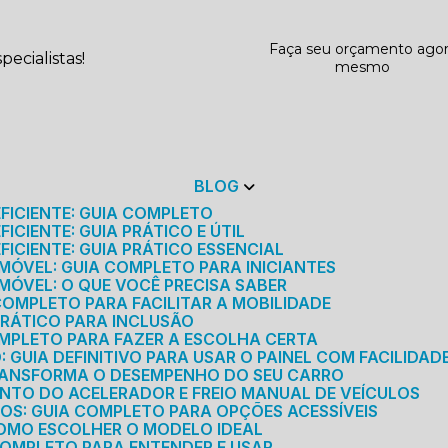
Faça seu orçamento ago
ecialistas!
mesmo
BLOG
EFICIENTE: GUIA COMPLETO
ICIENTE: GUIA PRÁTICO E ÚTIL
FICIENTE: GUIA PRÁTICO ESSENCIAL
MÓVEL: GUIA COMPLETO PARA INICIANTES
MÓVEL: O QUE VOCÊ PRECISA SABER
 COMPLETO PARA FACILITAR A MOBILIDADE
 PRÁTICO PARA INCLUSÃO
OMPLETO PARA FAZER A ESCOLHA CERTA
GUIA DEFINITIVO PARA USAR O PAINEL COM FACILIDAD
RANSFORMA O DESEMPENHO DO SEU CARRO
NTO DO ACELERADOR E FREIO MANUAL DE VEÍCULOS
ICOS: GUIA COMPLETO PARA OPÇÕES ACESSÍVEIS
COMO ESCOLHER O MODELO IDEAL
 COMPLETO PARA ENTENDER E USAR