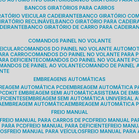
BANCOS GIRATÓRIOS PARA CARROS
IRATÓRIO VEICULAR CADEIRANTE
BANCO GIRATÓRIO CO
GIRATÓRIO RECLINÁVEL
BANCO GIRATÓRIO PARA CADEIR
ADEIRANTE
BANCO GIRATÓRIO DE CARRO PARA CADEIRA
COMANDOS PAINEL NO VOLANTE
EICULAR
COMANDOS DO PAINEL NO VOLANTE AUTOMO
PARA CARRO
COMANDOS DO PAINEL NO VOLANTE PARA 
ARA DEFICIENTE
COMANDOS DO PAINEL NO VOLANTE P
OMANDOS DE PAINEL AO VOLANTE
COMANDO DE PAINEL
ANTE
EMBREAGENS AUTOMÁTICAS
BREAGEM AUTOMÁTICA PCD
EMBREAGEM AUTOMÁTICA P
 PCD
KIT EMBREAGEM SEMI AUTOMÁTICA
SISTEMA DE E
FICIENTES
EMBREAGEM SEMI AUTOMÁTICA UNIVERSAL A
A
EMBREAGEM AUTOMÁTICA
EMBREAGEM AUTOMÁTICA P
FREIO MANUAL
FREIO MANUAL PARA CARROS DE PCD
FREIO MANUAL PA
L PARA PCD
FREIO MANUAL PARA DEFICIENTE
FREIO MAN
COS
FREIO MANUAL PARA VEÍCULOS
FREIO MANUAL PARA