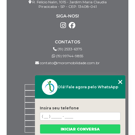
R. Felício Nalin, 1015 - Jardim Maria Claudia
Piracicaba - SP - CEP: 13408-041
SIGA-NOS!
CONTATOS
(19) 2533-6375
(19) 99744-9855
contato@moromobilidade.com.br
MENU
Olá! Fale agora pelo WhatsApp
HOME
SOBRE NÓS
PRODUTOS
BLOG
Insira seu telefone
DESPACHANTES PARCEIROS
CONTATO
CATEGORIAS
INICIAR CONVERSA
MAPA DO SITE