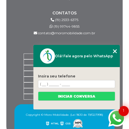
CONTATOS
(19) 2533-6375
(19) 99744-9855
contato@moromobilidade.com.br
MENU
Olá! Fale agora pelo WhatsApp
HOME
SOBRE NÓS
PRODUTOS
BLOG
Insira seu telefone
DESPACHANTES PARCEIROS
CONTATO
CATEGORIAS
INICIAR CONVERSA
MAPA DO SITE
1
Copyright © Moro Mobilidade. (Lei 9610 de 19/02/1998)
HTML
CSS