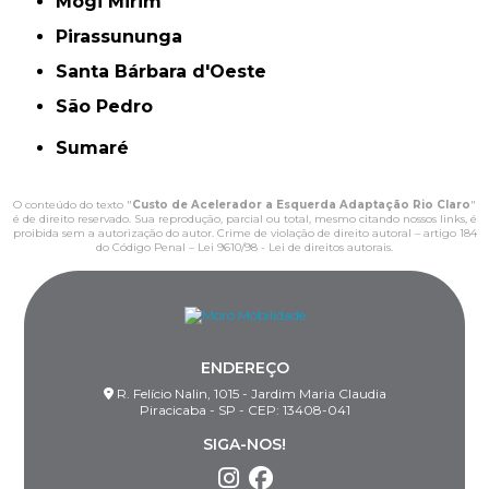
Mogi Mirim
Pirassununga
Santa Bárbara d'Oeste
São Pedro
Sumaré
O conteúdo do texto "
Custo de Acelerador a Esquerda Adaptação Rio Claro
"
é de direito reservado. Sua reprodução, parcial ou total, mesmo citando nossos links, é
proibida sem a autorização do autor. Crime de violação de direito autoral – artigo 184
do Código Penal –
Lei 9610/98 - Lei de direitos autorais
.
ENDEREÇO
R. Felício Nalin, 1015 - Jardim Maria Claudia
Piracicaba - SP - CEP: 13408-041
SIGA-NOS!