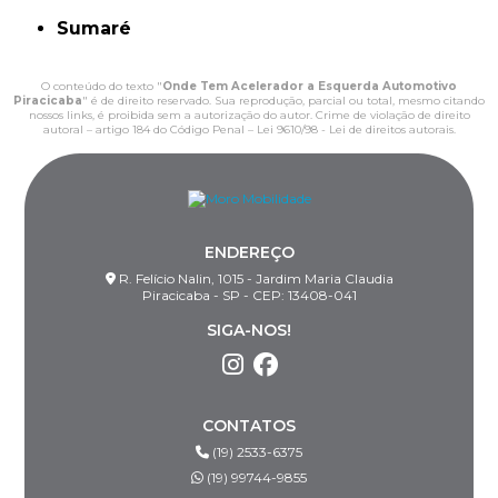
Sumaré
O conteúdo do texto "
Onde Tem Acelerador a Esquerda Automotivo
Piracicaba
" é de direito reservado. Sua reprodução, parcial ou total, mesmo citando
nossos links, é proibida sem a autorização do autor. Crime de violação de direito
autoral – artigo 184 do Código Penal –
Lei 9610/98 - Lei de direitos autorais
.
ENDEREÇO
R. Felício Nalin, 1015 - Jardim Maria Claudia
Piracicaba - SP - CEP: 13408-041
SIGA-NOS!
CONTATOS
(19) 2533-6375
(19) 99744-9855