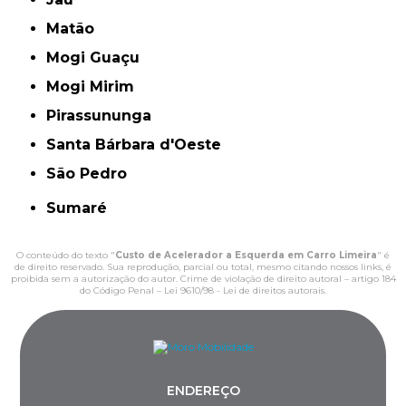
Matão
Mogi Guaçu
Mogi Mirim
Pirassununga
Santa Bárbara d'Oeste
São Pedro
Sumaré
O conteúdo do texto "
Custo de Acelerador a Esquerda em Carro Limeira
" é
de direito reservado. Sua reprodução, parcial ou total, mesmo citando nossos links, é
proibida sem a autorização do autor. Crime de violação de direito autoral – artigo 184
do Código Penal –
Lei 9610/98 - Lei de direitos autorais
.
ENDEREÇO