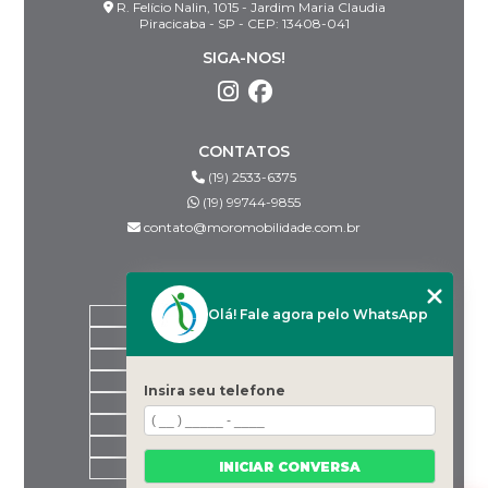
R. Felício Nalin, 1015 - Jardim Maria Claudia
Piracicaba - SP - CEP: 13408-041
SIGA-NOS!
CONTATOS
(19) 2533-6375
(19) 99744-9855
contato@moromobilidade.com.br
MENU
Olá! Fale agora pelo WhatsApp
HOME
SOBRE NÓS
PRODUTOS
BLOG
Insira seu telefone
DESPACHANTES PARCEIROS
CONTATO
CATEGORIAS
INICIAR CONVERSA
MAPA DO SITE