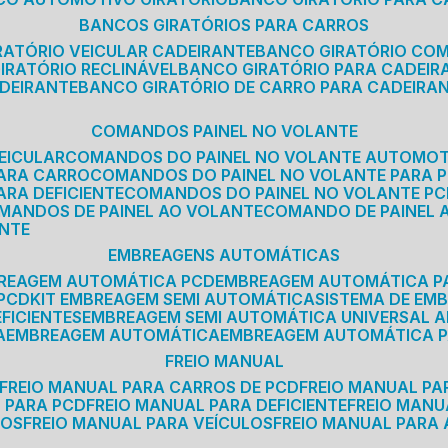
BANCOS GIRATÓRIOS PARA CARROS
IRATÓRIO VEICULAR CADEIRANTE
BANCO GIRATÓRIO CO
GIRATÓRIO RECLINÁVEL
BANCO GIRATÓRIO PARA CADEIR
ADEIRANTE
BANCO GIRATÓRIO DE CARRO PARA CADEIRA
COMANDOS PAINEL NO VOLANTE
EICULAR
COMANDOS DO PAINEL NO VOLANTE AUTOMO
PARA CARRO
COMANDOS DO PAINEL NO VOLANTE PARA 
ARA DEFICIENTE
COMANDOS DO PAINEL NO VOLANTE P
OMANDOS DE PAINEL AO VOLANTE
COMANDO DE PAINEL
ANTE
EMBREAGENS AUTOMÁTICAS
BREAGEM AUTOMÁTICA PCD
EMBREAGEM AUTOMÁTICA P
 PCD
KIT EMBREAGEM SEMI AUTOMÁTICA
SISTEMA DE E
FICIENTES
EMBREAGEM SEMI AUTOMÁTICA UNIVERSAL A
A
EMBREAGEM AUTOMÁTICA
EMBREAGEM AUTOMÁTICA P
FREIO MANUAL
FREIO MANUAL PARA CARROS DE PCD
FREIO MANUAL PA
L PARA PCD
FREIO MANUAL PARA DEFICIENTE
FREIO MAN
COS
FREIO MANUAL PARA VEÍCULOS
FREIO MANUAL PARA