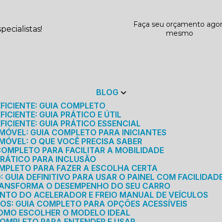
Faça seu orçamento ago
ecialistas!
mesmo
BLOG
EFICIENTE: GUIA COMPLETO
ICIENTE: GUIA PRÁTICO E ÚTIL
FICIENTE: GUIA PRÁTICO ESSENCIAL
MÓVEL: GUIA COMPLETO PARA INICIANTES
MÓVEL: O QUE VOCÊ PRECISA SABER
 COMPLETO PARA FACILITAR A MOBILIDADE
 PRÁTICO PARA INCLUSÃO
OMPLETO PARA FAZER A ESCOLHA CERTA
GUIA DEFINITIVO PARA USAR O PAINEL COM FACILIDAD
RANSFORMA O DESEMPENHO DO SEU CARRO
NTO DO ACELERADOR E FREIO MANUAL DE VEÍCULOS
ICOS: GUIA COMPLETO PARA OPÇÕES ACESSÍVEIS
COMO ESCOLHER O MODELO IDEAL
 COMPLETO PARA ENTENDER E USAR