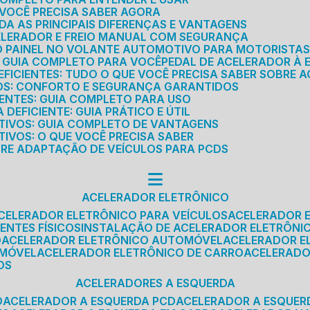
E VOCÊ PRECISA SABER AGORA
DA AS PRINCIPAIS DIFERENÇAS E VANTAGENS
ELERADOR E FREIO MANUAL COM SEGURANÇA
DO PAINEL NO VOLANTE AUTOMOTIVO PARA MOTORISTA
O GUIA COMPLETO PARA VOCÊ
PEDAL DE ACELERADOR À 
FICIENTES: TUDO O QUE VOCÊ PRECISA SABER SOBRE A
ROS: CONFORTO E SEGURANÇA GARANTIDOS
IENTES: GUIA COMPLETO PARA USO
DEFICIENTE: GUIA PRÁTICO E ÚTIL
TIVOS: GUIA COMPLETO DE VANTAGENS
IVOS: O QUE VOCÊ PRECISA SABER
BRE ADAPTAÇÃO DE VEÍCULOS PARA PCDS
ACELERADOR ELETRÔNICO
ACELERADOR ELETRÔNICO PARA VEÍCULOS
ACELERADOR 
ENTES FÍSICOS
INSTALAÇÃO DE ACELERADOR ELETRÔNI
O
ACELERADOR ELETRÔNICO AUTOMÓVEL
ACELERADOR E
OMÓVEL
ACELERADOR ELETRÔNICO DE CARRO
ACELERAD
OS
ACELERADORES A ESQUERDA
O
ACELERADOR A ESQUERDA PCD
ACELERADOR A ESQUE