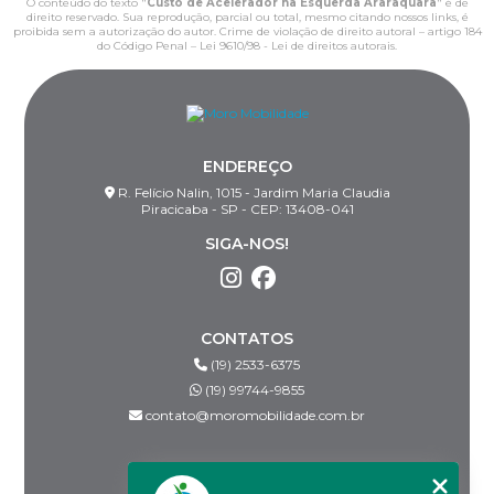
O conteúdo do texto "
Custo de Acelerador na Esquerda Araraquara
" é de
direito reservado. Sua reprodução, parcial ou total, mesmo citando nossos links, é
proibida sem a autorização do autor. Crime de violação de direito autoral – artigo 184
do Código Penal –
Lei 9610/98 - Lei de direitos autorais
.
ENDEREÇO
R. Felício Nalin, 1015 - Jardim Maria Claudia
Piracicaba - SP - CEP: 13408-041
SIGA-NOS!
CONTATOS
(19) 2533-6375
(19) 99744-9855
contato@moromobilidade.com.br
MENU