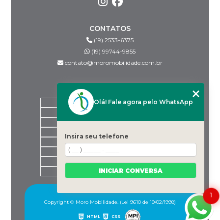
CONTATOS
(19) 2533-6375
(19) 99744-9855
contato@moromobilidade.com.br
MENU
Olá! Fale agora pelo WhatsApp
HOME
SOBRE NÓS
PRODUTOS
BLOG
Insira seu telefone
DESPACHANTES PARCEIROS
CONTATO
CATEGORIAS
INICIAR CONVERSA
MAPA DO SITE
1
Copyright © Moro Mobilidade. (Lei 9610 de 19/02/1998)
HTML
CSS