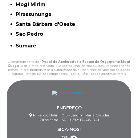
Mogi Mirim
Pirassununga
Santa Bárbara d'Oeste
São Pedro
Sumaré
O conteúdo do texto "
Pedal de Acelerador a Esquerda Orçamento Mogi
Guaçu
" é de direito reservado. Sua reprodução, parcial ou total, mesmo citando
nossos links, é proibida sem a autorização do autor. Crime de violação de direito
autoral – artigo 184 do Código Penal –
Lei 9610/98 - Lei de direitos autorais
.
ENDEREÇO
R. Felício Nalin, 1015 - Jardim Maria Claudia
Piracicaba - SP - CEP: 13408-041
SIGA-NOS!