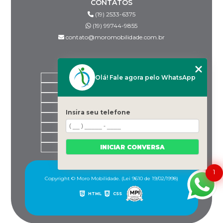
CONTATOS
(19) 2533-6375
(19) 99744-9855
contato@moromobilidade.com.br
MENU
Olá! Fale agora pelo WhatsApp
HOME
SOBRE NÓS
PRODUTOS
BLOG
Insira seu telefone
DESPACHANTES PARCEIROS
CONTATO
CATEGORIAS
INICIAR CONVERSA
MAPA DO SITE
1
Copyright © Moro Mobilidade. (Lei 9610 de 19/02/1998)
HTML
CSS