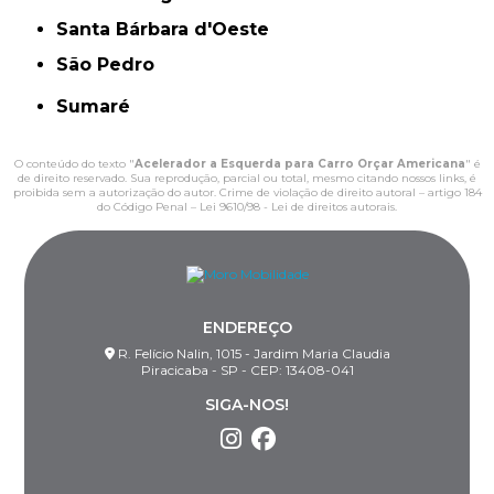
Santa Bárbara d'Oeste
São Pedro
Sumaré
O conteúdo do texto "
Acelerador a Esquerda para Carro Orçar Americana
" é
de direito reservado. Sua reprodução, parcial ou total, mesmo citando nossos links, é
proibida sem a autorização do autor. Crime de violação de direito autoral – artigo 184
do Código Penal –
Lei 9610/98 - Lei de direitos autorais
.
ENDEREÇO
R. Felício Nalin, 1015 - Jardim Maria Claudia
Piracicaba - SP - CEP: 13408-041
SIGA-NOS!