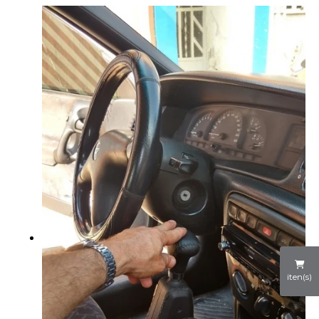
iten(s)