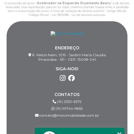
O conteúdo do texto "
Acelerador na Esquerda Orçamento Bauru
" é de direito
reservado. Sua reprodução, parcial ou total, mesmo citando nossos links, é proibida
sem a autorização do autor. Crime de violação de direito autoral – artigo 184 do
Código Penal –
Lei 9610/98 - Lei de direitos autorais
.
ENDEREÇO
R. Felício Nalin, 1015 - Jardim Maria Claudia
Piracicaba - SP - CEP: 13408-041
SIGA-NOS!
CONTATOS
(19) 2533-6375
(19) 99744-9855
contato@moromobilidade.com.br
MENU