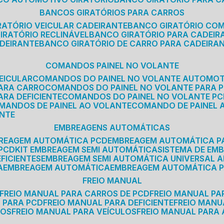
BANCOS GIRATÓRIOS PARA CARROS
IRATÓRIO VEICULAR CADEIRANTE
BANCO GIRATÓRIO CO
GIRATÓRIO RECLINÁVEL
BANCO GIRATÓRIO PARA CADEIR
ADEIRANTE
BANCO GIRATÓRIO DE CARRO PARA CADEIRA
COMANDOS PAINEL NO VOLANTE
EICULAR
COMANDOS DO PAINEL NO VOLANTE AUTOMO
PARA CARRO
COMANDOS DO PAINEL NO VOLANTE PARA 
ARA DEFICIENTE
COMANDOS DO PAINEL NO VOLANTE P
OMANDOS DE PAINEL AO VOLANTE
COMANDO DE PAINEL
ANTE
EMBREAGENS AUTOMÁTICAS
BREAGEM AUTOMÁTICA PCD
EMBREAGEM AUTOMÁTICA P
 PCD
KIT EMBREAGEM SEMI AUTOMÁTICA
SISTEMA DE E
FICIENTES
EMBREAGEM SEMI AUTOMÁTICA UNIVERSAL A
A
EMBREAGEM AUTOMÁTICA
EMBREAGEM AUTOMÁTICA P
FREIO MANUAL
FREIO MANUAL PARA CARROS DE PCD
FREIO MANUAL PA
L PARA PCD
FREIO MANUAL PARA DEFICIENTE
FREIO MAN
COS
FREIO MANUAL PARA VEÍCULOS
FREIO MANUAL PARA