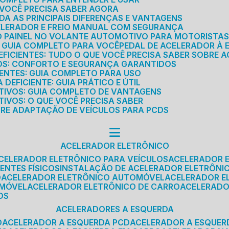
E VOCÊ PRECISA SABER AGORA
DA AS PRINCIPAIS DIFERENÇAS E VANTAGENS
ELERADOR E FREIO MANUAL COM SEGURANÇA
DO PAINEL NO VOLANTE AUTOMOTIVO PARA MOTORISTA
O GUIA COMPLETO PARA VOCÊ
PEDAL DE ACELERADOR À 
FICIENTES: TUDO O QUE VOCÊ PRECISA SABER SOBRE A
ROS: CONFORTO E SEGURANÇA GARANTIDOS
IENTES: GUIA COMPLETO PARA USO
DEFICIENTE: GUIA PRÁTICO E ÚTIL
TIVOS: GUIA COMPLETO DE VANTAGENS
IVOS: O QUE VOCÊ PRECISA SABER
BRE ADAPTAÇÃO DE VEÍCULOS PARA PCDS
ACELERADOR ELETRÔNICO
ACELERADOR ELETRÔNICO PARA VEÍCULOS
ACELERADOR 
ENTES FÍSICOS
INSTALAÇÃO DE ACELERADOR ELETRÔNI
O
ACELERADOR ELETRÔNICO AUTOMÓVEL
ACELERADOR E
OMÓVEL
ACELERADOR ELETRÔNICO DE CARRO
ACELERAD
OS
ACELERADORES A ESQUERDA
O
ACELERADOR A ESQUERDA PCD
ACELERADOR A ESQUE