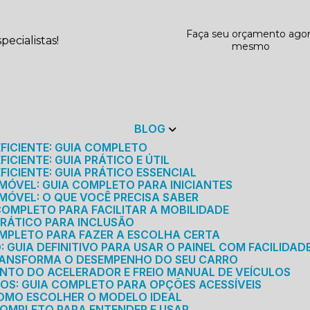
Faça seu orçamento ago
ecialistas!
mesmo
BLOG
EFICIENTE: GUIA COMPLETO
ICIENTE: GUIA PRÁTICO E ÚTIL
FICIENTE: GUIA PRÁTICO ESSENCIAL
MÓVEL: GUIA COMPLETO PARA INICIANTES
MÓVEL: O QUE VOCÊ PRECISA SABER
 COMPLETO PARA FACILITAR A MOBILIDADE
 PRÁTICO PARA INCLUSÃO
OMPLETO PARA FAZER A ESCOLHA CERTA
GUIA DEFINITIVO PARA USAR O PAINEL COM FACILIDAD
RANSFORMA O DESEMPENHO DO SEU CARRO
NTO DO ACELERADOR E FREIO MANUAL DE VEÍCULOS
ICOS: GUIA COMPLETO PARA OPÇÕES ACESSÍVEIS
COMO ESCOLHER O MODELO IDEAL
 COMPLETO PARA ENTENDER E USAR