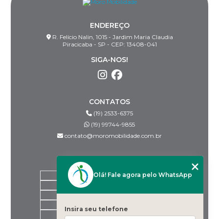
ENDEREÇO
R. Felício Nalin, 1015 - Jardim Maria Claudia
Piracicaba - SP - CEP: 13408-041
SIGA-NOS!
CONTATOS
(19) 2533-6375
(19) 99744-9855
contato@moromobilidade.com.br
MENU
Olá! Fale agora pelo WhatsApp
HOME
SOBRE NÓS
PRODUTOS
BLOG
Insira seu telefone
DESPACHANTES PARCEIROS