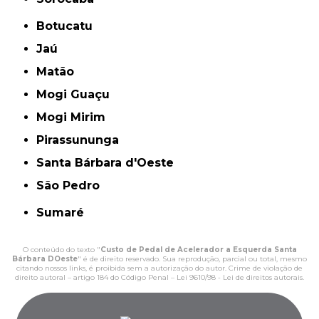
Botucatu
Jaú
Matão
Mogi Guaçu
Mogi Mirim
Pirassununga
Santa Bárbara d'Oeste
São Pedro
Sumaré
O conteúdo do texto "
Custo de Pedal de Acelerador a Esquerda Santa
Bárbara DOeste
" é de direito reservado. Sua reprodução, parcial ou total, mesmo
citando nossos links, é proibida sem a autorização do autor. Crime de violação de
direito autoral – artigo 184 do Código Penal –
Lei 9610/98 - Lei de direitos autorais
.