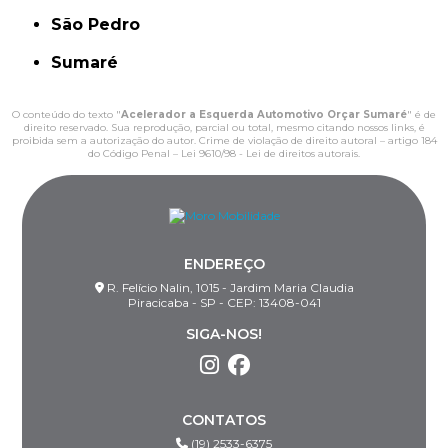
São Pedro
Sumaré
O conteúdo do texto "
Acelerador a Esquerda Automotivo Orçar Sumaré
" é de
direito reservado. Sua reprodução, parcial ou total, mesmo citando nossos links, é
proibida sem a autorização do autor. Crime de violação de direito autoral – artigo 184
do Código Penal –
Lei 9610/98 - Lei de direitos autorais
.
ENDEREÇO
R. Felício Nalin, 1015 - Jardim Maria Claudia
Piracicaba - SP - CEP: 13408-041
SIGA-NOS!
CONTATOS
(19) 2533-6375