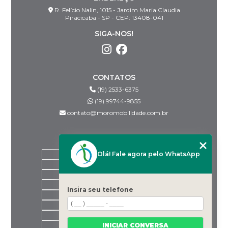
R. Felício Nalin, 1015 - Jardim Maria Claudia
Piracicaba - SP - CEP: 13408-041
SIGA-NOS!
CONTATOS
(19) 2533-6375
(19) 99744-9855
contato@moromobilidade.com.br
MENU
Olá! Fale agora pelo WhatsApp
HOME
SOBRE NÓS
PRODUTOS
BLOG
Insira seu telefone
DESPACHANTES PARCEIROS
CONTATO
CATEGORIAS
INICIAR CONVERSA
MAPA DO SITE