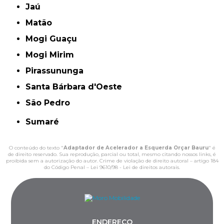
Jaú
Matão
Mogi Guaçu
Mogi Mirim
Pirassununga
Santa Bárbara d'Oeste
São Pedro
Sumaré
O conteúdo do texto "
Adaptador de Acelerador a Esquerda Orçar Bauru
" é
de direito reservado. Sua reprodução, parcial ou total, mesmo citando nossos links, é
proibida sem a autorização do autor. Crime de violação de direito autoral – artigo 184
do Código Penal –
Lei 9610/98 - Lei de direitos autorais
.
ENDEREÇO