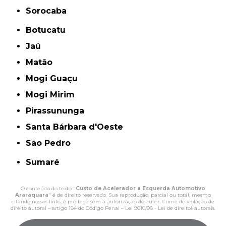
Sorocaba
Botucatu
Jaú
Matão
Mogi Guaçu
Mogi Mirim
Pirassununga
Santa Bárbara d'Oeste
São Pedro
Sumaré
O conteúdo do texto "
Custo de Acelerador a Esquerda Automotivo
Araraquara
" é de direito reservado. Sua reprodução, parcial ou total, mesmo
citando nossos links, é proibida sem a autorização do autor. Crime de violação de
direito autoral – artigo 184 do Código Penal –
Lei 9610/98 - Lei de direitos autorais
.