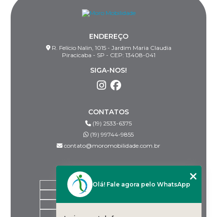
ENDEREÇO
R. Felício Nalin, 1015 - Jardim Maria Claudia
Piracicaba - SP - CEP: 13408-041
SIGA-NOS!
CONTATOS
(19) 2533-6375
(19) 99744-9855
contato@moromobilidade.com.br
MENU
Olá! Fale agora pelo WhatsApp
HOME
SOBRE NÓS
PRODUTOS
BLOG