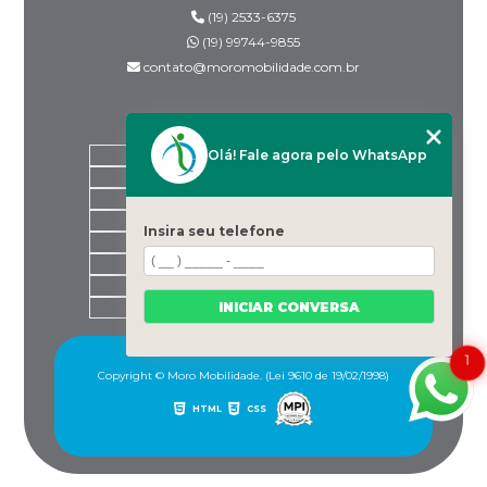
(19) 2533-6375
(19) 99744-9855
contato@moromobilidade.com.br
MENU
Olá! Fale agora pelo WhatsApp
HOME
SOBRE NÓS
PRODUTOS
BLOG
Insira seu telefone
DESPACHANTES PARCEIROS
CONTATO
CATEGORIAS
INICIAR CONVERSA
MAPA DO SITE
1
Copyright © Moro Mobilidade. (Lei 9610 de 19/02/1998)
HTML
CSS