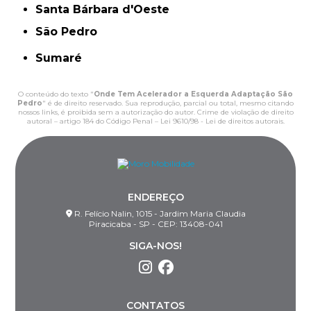
Santa Bárbara d'Oeste
São Pedro
Sumaré
O conteúdo do texto "
Onde Tem Acelerador a Esquerda Adaptação São
Pedro
" é de direito reservado. Sua reprodução, parcial ou total, mesmo citando
nossos links, é proibida sem a autorização do autor. Crime de violação de direito
autoral – artigo 184 do Código Penal –
Lei 9610/98 - Lei de direitos autorais
.
ENDEREÇO
R. Felício Nalin, 1015 - Jardim Maria Claudia
Piracicaba - SP - CEP: 13408-041
SIGA-NOS!
CONTATOS