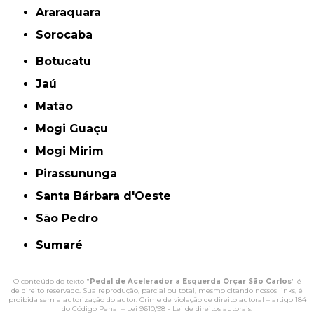
Araraquara
Sorocaba
Botucatu
Jaú
Matão
Mogi Guaçu
Mogi Mirim
Pirassununga
Santa Bárbara d'Oeste
São Pedro
Sumaré
O conteúdo do texto "
Pedal de Acelerador a Esquerda Orçar São Carlos
" é
de direito reservado. Sua reprodução, parcial ou total, mesmo citando nossos links, é
proibida sem a autorização do autor. Crime de violação de direito autoral – artigo 184
do Código Penal –
Lei 9610/98 - Lei de direitos autorais
.