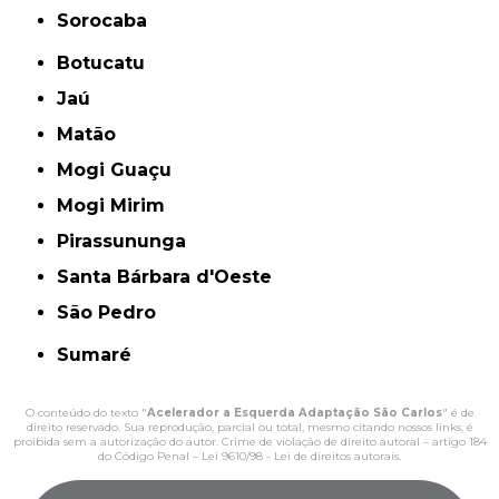
Sorocaba
Botucatu
Jaú
Matão
Mogi Guaçu
Mogi Mirim
Pirassununga
Santa Bárbara d'Oeste
São Pedro
Sumaré
O conteúdo do texto "
Acelerador a Esquerda Adaptação São Carlos
" é de
direito reservado. Sua reprodução, parcial ou total, mesmo citando nossos links, é
proibida sem a autorização do autor. Crime de violação de direito autoral – artigo 184
do Código Penal –
Lei 9610/98 - Lei de direitos autorais
.