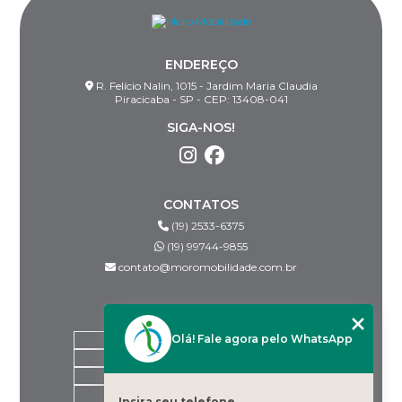
ENDEREÇO
R. Felício Nalin, 1015 - Jardim Maria Claudia
Piracicaba - SP - CEP: 13408-041
SIGA-NOS!
CONTATOS
(19) 2533-6375
(19) 99744-9855
contato@moromobilidade.com.br
MENU
Olá! Fale agora pelo WhatsApp
HOME
SOBRE NÓS
PRODUTOS
BLOG
Insira seu telefone