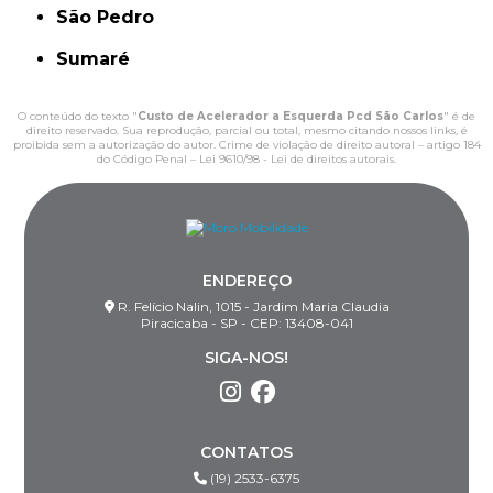
São Pedro
Sumaré
O conteúdo do texto "
Custo de Acelerador a Esquerda Pcd São Carlos
" é de
direito reservado. Sua reprodução, parcial ou total, mesmo citando nossos links, é
proibida sem a autorização do autor. Crime de violação de direito autoral – artigo 184
do Código Penal –
Lei 9610/98 - Lei de direitos autorais
.
ENDEREÇO
R. Felício Nalin, 1015 - Jardim Maria Claudia
Piracicaba - SP - CEP: 13408-041
SIGA-NOS!
CONTATOS
(19) 2533-6375