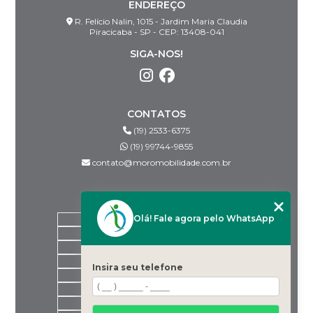
ENDEREÇO
R. Felício Nalin, 1015 - Jardim Maria Claudia
Piracicaba - SP - CEP: 13408-041
SIGA-NOS!
CONTATOS
(19) 2533-6375
(19) 99744-9855
contato@moromobilidade.com.br
MENU
Olá! Fale agora pelo WhatsApp
HOME
SOBRE NÓS
PRODUTOS
BLOG
Insira seu telefone
DESPACHANTES PARCEIROS
CONTATO
CATEGORIAS