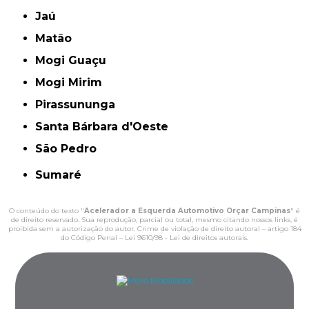
Jaú
Matão
Mogi Guaçu
Mogi Mirim
Pirassununga
Santa Bárbara d'Oeste
São Pedro
Sumaré
O conteúdo do texto "
Acelerador a Esquerda Automotivo Orçar Campinas
" é
de direito reservado. Sua reprodução, parcial ou total, mesmo citando nossos links, é
proibida sem a autorização do autor. Crime de violação de direito autoral – artigo 184
do Código Penal –
Lei 9610/98 - Lei de direitos autorais
.