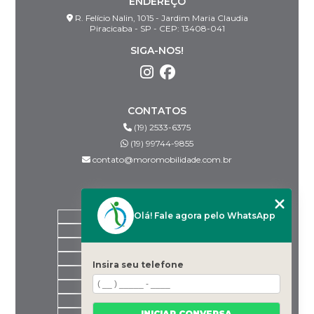
ENDEREÇO
R. Felício Nalin, 1015 - Jardim Maria Claudia
Piracicaba - SP - CEP: 13408-041
SIGA-NOS!
CONTATOS
(19) 2533-6375
(19) 99744-9855
contato@moromobilidade.com.br
MENU
Olá! Fale agora pelo WhatsApp
HOME
SOBRE NÓS
PRODUTOS
BLOG
Insira seu telefone
DESPACHANTES PARCEIROS
CONTATO
CATEGORIAS
INICIAR CONVERSA