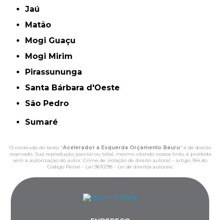
Jaú
Matão
Mogi Guaçu
Mogi Mirim
Pirassununga
Santa Bárbara d'Oeste
São Pedro
Sumaré
O conteúdo do texto "
Acelerador a Esquerda Orçamento Bauru
" é de direito
reservado. Sua reprodução, parcial ou total, mesmo citando nossos links, é proibida
sem a autorização do autor. Crime de violação de direito autoral – artigo 184 do
Código Penal –
Lei 9610/98 - Lei de direitos autorais
.