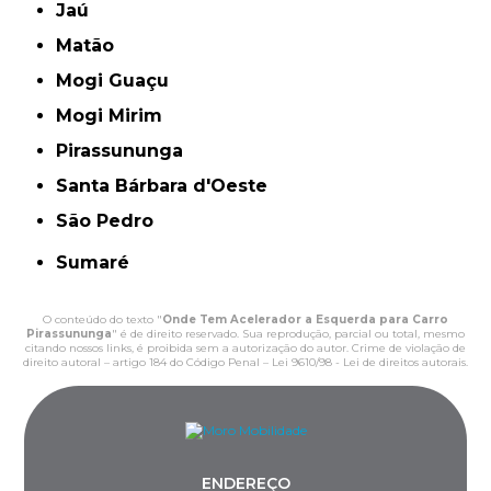
Jaú
Matão
Mogi Guaçu
Mogi Mirim
Pirassununga
Santa Bárbara d'Oeste
São Pedro
Sumaré
O conteúdo do texto "
Onde Tem Acelerador a Esquerda para Carro
Pirassununga
" é de direito reservado. Sua reprodução, parcial ou total, mesmo
citando nossos links, é proibida sem a autorização do autor. Crime de violação de
direito autoral – artigo 184 do Código Penal –
Lei 9610/98 - Lei de direitos autorais
.
ENDEREÇO