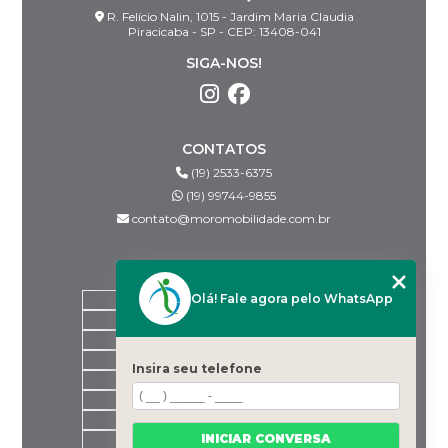
R. Felício Nalin, 1015 - Jardim Maria Claudia
Piracicaba - SP - CEP: 13408-041
SIGA-NOS!
CONTATOS
(19) 2533-6375
(19) 99744-9855
contato@moromobilidade.com.br
MENU
Olá! Fale agora pelo WhatsApp
HOME
SOBRE NÓS
PRODUTOS
BLOG
Insira seu telefone
DESPACHANTES PARCEIROS
CONTATO
CATEGORIAS
INICIAR CONVERSA
MAPA DO SITE