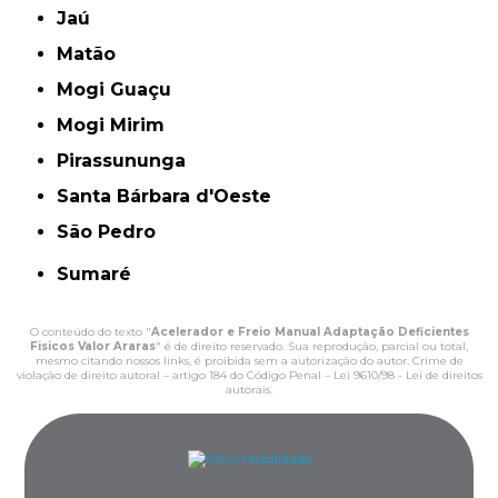
Jaú
Matão
Mogi Guaçu
Mogi Mirim
Pirassununga
Santa Bárbara d'Oeste
São Pedro
Sumaré
O conteúdo do texto "
Acelerador e Freio Manual Adaptação Deficientes
Fisicos Valor Araras
" é de direito reservado. Sua reprodução, parcial ou total,
mesmo citando nossos links, é proibida sem a autorização do autor. Crime de
violação de direito autoral – artigo 184 do Código Penal –
Lei 9610/98 - Lei de direitos
autorais
.