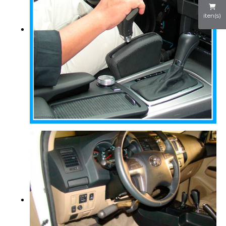
iten(s)