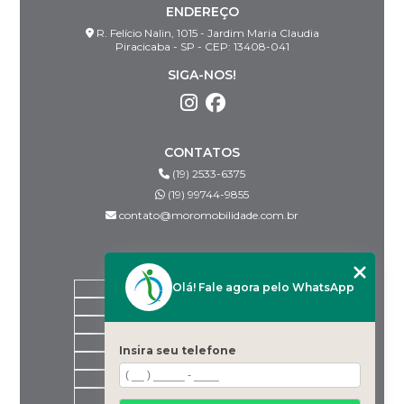
ENDEREÇO
R. Felício Nalin, 1015 - Jardim Maria Claudia
Piracicaba - SP - CEP: 13408-041
SIGA-NOS!
CONTATOS
(19) 2533-6375
(19) 99744-9855
contato@moromobilidade.com.br
MENU
Olá! Fale agora pelo WhatsApp
HOME
SOBRE NÓS
PRODUTOS
BLOG
Insira seu telefone
DESPACHANTES PARCEIROS
CONTATO
CATEGORIAS