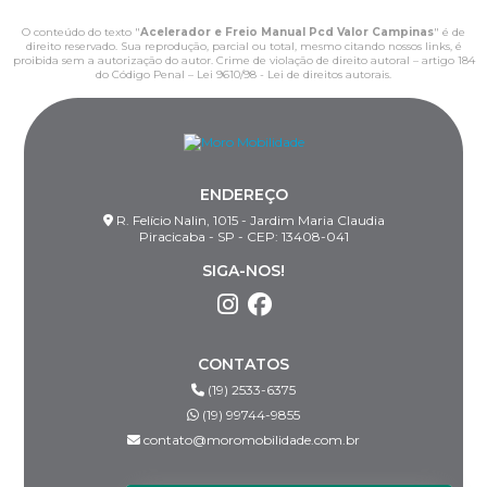
O conteúdo do texto "
Acelerador e Freio Manual Pcd Valor Campinas
" é de
direito reservado. Sua reprodução, parcial ou total, mesmo citando nossos links, é
proibida sem a autorização do autor. Crime de violação de direito autoral – artigo 184
do Código Penal –
Lei 9610/98 - Lei de direitos autorais
.
ENDEREÇO
R. Felício Nalin, 1015 - Jardim Maria Claudia
Piracicaba - SP - CEP: 13408-041
SIGA-NOS!
CONTATOS
(19) 2533-6375
(19) 99744-9855
contato@moromobilidade.com.br