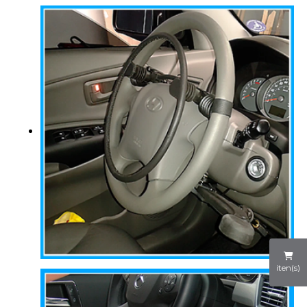
iten(s)