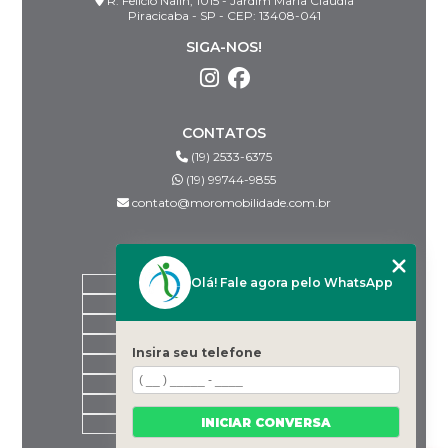
R. Felício Nalin, 1015 - Jardim Maria Claudia
Piracicaba - SP - CEP: 13408-041
SIGA-NOS!
CONTATOS
(19) 2533-6375
(19) 99744-9855
contato@moromobilidade.com.br
MENU
Olá! Fale agora pelo WhatsApp
HOME
SOBRE NÓS
PRODUTOS
BLOG
Insira seu telefone
DESPACHANTES PARCEIROS
CONTATO
CATEGORIAS
INICIAR CONVERSA
MAPA DO SITE