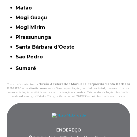
Matão
Mogi Guaçu
Mogi Mirim
Pirassununga
Santa Bárbara d'Oeste
São Pedro
Sumaré
O conteúdo do texto "
Freio Acelerador Manual a Esquerda Santa Bárbara
DOeste
" é de direito reservado. Sua reprodução, parcial ou total, mesmo citando
nossos links, é proibida sem a autorização do autor. Crime de violação de direito
autoral – artigo 184 do Código Penal –
Lei 9610/98 - Lei de direitos autorais
.
ENDEREÇO