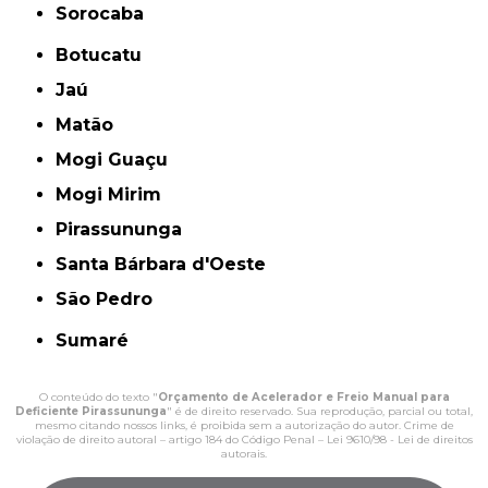
Sorocaba
Botucatu
Jaú
Matão
Mogi Guaçu
Mogi Mirim
Pirassununga
Santa Bárbara d'Oeste
São Pedro
Sumaré
O conteúdo do texto "
Orçamento de Acelerador e Freio Manual para
Deficiente Pirassununga
" é de direito reservado. Sua reprodução, parcial ou total,
mesmo citando nossos links, é proibida sem a autorização do autor. Crime de
violação de direito autoral – artigo 184 do Código Penal –
Lei 9610/98 - Lei de direitos
autorais
.