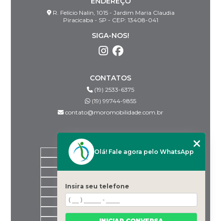
ENDEREÇO
R. Felício Nalin, 1015 - Jardim Maria Claudia
Piracicaba - SP - CEP: 13408-041
SIGA-NOS!
CONTATOS
(19) 2533-6375
(19) 99744-9855
contato@moromobilidade.com.br
MENU
Olá! Fale agora pelo WhatsApp
HOME
SOBRE NÓS
PRODUTOS
BLOG
Insira seu telefone
DESPACHANTES PARCEIROS
CONTATO
CATEGORIAS
INICIAR CONVERSA