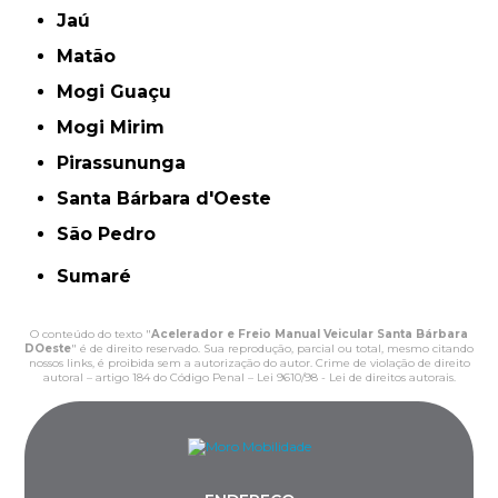
Jaú
Matão
Mogi Guaçu
Mogi Mirim
Pirassununga
Santa Bárbara d'Oeste
São Pedro
Sumaré
O conteúdo do texto "
Acelerador e Freio Manual Veicular Santa Bárbara
DOeste
" é de direito reservado. Sua reprodução, parcial ou total, mesmo citando
nossos links, é proibida sem a autorização do autor. Crime de violação de direito
autoral – artigo 184 do Código Penal –
Lei 9610/98 - Lei de direitos autorais
.