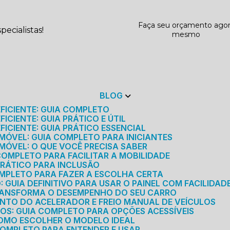
Faça seu orçamento ago
ecialistas!
mesmo
BLOG
EFICIENTE: GUIA COMPLETO
ICIENTE: GUIA PRÁTICO E ÚTIL
FICIENTE: GUIA PRÁTICO ESSENCIAL
MÓVEL: GUIA COMPLETO PARA INICIANTES
MÓVEL: O QUE VOCÊ PRECISA SABER
 COMPLETO PARA FACILITAR A MOBILIDADE
 PRÁTICO PARA INCLUSÃO
OMPLETO PARA FAZER A ESCOLHA CERTA
GUIA DEFINITIVO PARA USAR O PAINEL COM FACILIDAD
RANSFORMA O DESEMPENHO DO SEU CARRO
NTO DO ACELERADOR E FREIO MANUAL DE VEÍCULOS
ICOS: GUIA COMPLETO PARA OPÇÕES ACESSÍVEIS
COMO ESCOLHER O MODELO IDEAL
 COMPLETO PARA ENTENDER E USAR