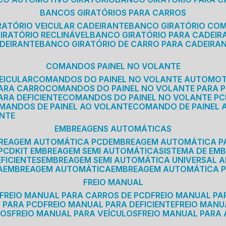
BANCOS GIRATÓRIOS PARA CARROS
IRATÓRIO VEICULAR CADEIRANTE
BANCO GIRATÓRIO CO
GIRATÓRIO RECLINÁVEL
BANCO GIRATÓRIO PARA CADEIR
ADEIRANTE
BANCO GIRATÓRIO DE CARRO PARA CADEIRA
COMANDOS PAINEL NO VOLANTE
EICULAR
COMANDOS DO PAINEL NO VOLANTE AUTOMO
PARA CARRO
COMANDOS DO PAINEL NO VOLANTE PARA 
ARA DEFICIENTE
COMANDOS DO PAINEL NO VOLANTE P
OMANDOS DE PAINEL AO VOLANTE
COMANDO DE PAINEL
ANTE
EMBREAGENS AUTOMÁTICAS
BREAGEM AUTOMÁTICA PCD
EMBREAGEM AUTOMÁTICA P
 PCD
KIT EMBREAGEM SEMI AUTOMÁTICA
SISTEMA DE E
FICIENTES
EMBREAGEM SEMI AUTOMÁTICA UNIVERSAL A
A
EMBREAGEM AUTOMÁTICA
EMBREAGEM AUTOMÁTICA P
FREIO MANUAL
FREIO MANUAL PARA CARROS DE PCD
FREIO MANUAL PA
L PARA PCD
FREIO MANUAL PARA DEFICIENTE
FREIO MAN
COS
FREIO MANUAL PARA VEÍCULOS
FREIO MANUAL PARA