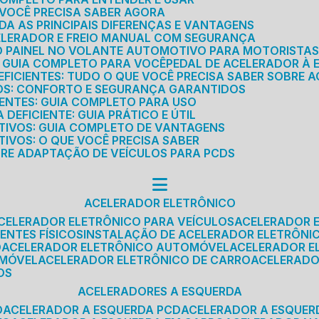
E VOCÊ PRECISA SABER AGORA
DA AS PRINCIPAIS DIFERENÇAS E VANTAGENS
ELERADOR E FREIO MANUAL COM SEGURANÇA
DO PAINEL NO VOLANTE AUTOMOTIVO PARA MOTORISTA
O GUIA COMPLETO PARA VOCÊ
PEDAL DE ACELERADOR À 
FICIENTES: TUDO O QUE VOCÊ PRECISA SABER SOBRE A
ROS: CONFORTO E SEGURANÇA GARANTIDOS
IENTES: GUIA COMPLETO PARA USO
DEFICIENTE: GUIA PRÁTICO E ÚTIL
TIVOS: GUIA COMPLETO DE VANTAGENS
IVOS: O QUE VOCÊ PRECISA SABER
BRE ADAPTAÇÃO DE VEÍCULOS PARA PCDS
ACELERADOR ELETRÔNICO
ACELERADOR ELETRÔNICO PARA VEÍCULOS
ACELERADOR 
ENTES FÍSICOS
INSTALAÇÃO DE ACELERADOR ELETRÔNI
O
ACELERADOR ELETRÔNICO AUTOMÓVEL
ACELERADOR E
OMÓVEL
ACELERADOR ELETRÔNICO DE CARRO
ACELERAD
OS
ACELERADORES A ESQUERDA
O
ACELERADOR A ESQUERDA PCD
ACELERADOR A ESQUE