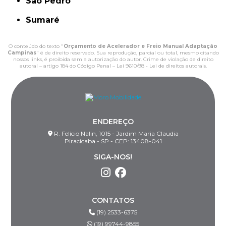
São Pedro
Sumaré
O conteúdo do texto "
Orçamento de Acelerador e Freio Manual Adaptação
Campinas
" é de direito reservado. Sua reprodução, parcial ou total, mesmo citando
nossos links, é proibida sem a autorização do autor. Crime de violação de direito
autoral – artigo 184 do Código Penal –
Lei 9610/98 - Lei de direitos autorais
.
ENDEREÇO
R. Felício Nalin, 1015 - Jardim Maria Claudia
Piracicaba - SP - CEP: 13408-041
SIGA-NOS!
CONTATOS
(19) 2533-6375
(19) 99744-9855