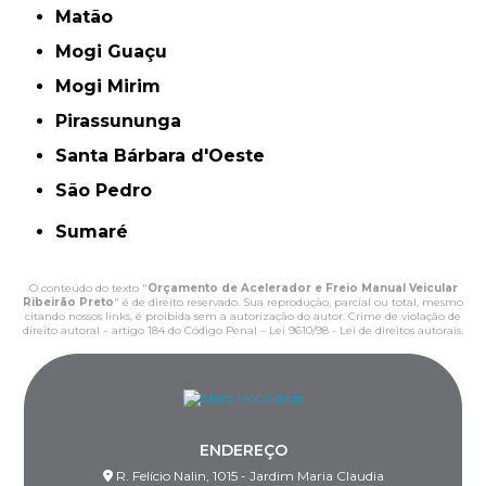
Matão
Mogi Guaçu
Mogi Mirim
Pirassununga
Santa Bárbara d'Oeste
São Pedro
Sumaré
O conteúdo do texto "
Orçamento de Acelerador e Freio Manual Veicular
Ribeirão Preto
" é de direito reservado. Sua reprodução, parcial ou total, mesmo
citando nossos links, é proibida sem a autorização do autor. Crime de violação de
direito autoral – artigo 184 do Código Penal –
Lei 9610/98 - Lei de direitos autorais
.
ENDEREÇO
R. Felício Nalin, 1015 - Jardim Maria Claudia