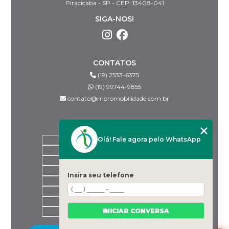
Piracicaba - SP - CEP: 13408-041
SIGA-NOS!
CONTATOS
(19) 2533-6375
(19) 99744-9855
contato@moromobilidade.com.br
MENU
Olá! Fale agora pelo WhatsApp
HOME
SOBRE NÓS
PRODUTOS
BLOG
Insira seu telefone
DESPACHANTES PARCEIROS
CONTATO
CATEGORIAS
INICIAR CONVERSA
MAPA DO SITE