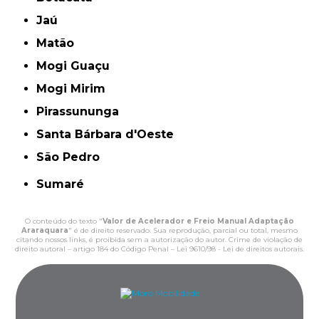
Jaú
Matão
Mogi Guaçu
Mogi Mirim
Pirassununga
Santa Bárbara d'Oeste
São Pedro
Sumaré
O conteúdo do texto "
Valor de Acelerador e Freio Manual Adaptação
Araraquara
" é de direito reservado. Sua reprodução, parcial ou total, mesmo
citando nossos links, é proibida sem a autorização do autor. Crime de violação de
direito autoral – artigo 184 do Código Penal –
Lei 9610/98 - Lei de direitos autorais
.