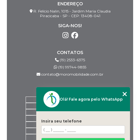
ENDEREÇO
R. Felício Nalin, 1015 - Jardim Maria Claudia
Piracicaba - SP - CEP: 13408-041
SIGA-NOS!
CONTATOS
(19) 2533-6375
(19) 99744-9855
contato@moromobilidade.com.br
MENU
Olá! Fale agora pelo WhatsApp
HOME
SOBRE NÓS
PRODUTOS
BLOG
Insira seu telefone
DESPACHANTES PARCEIROS
CONTATO
CATEGORIAS