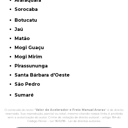
Araraquara
Sorocaba
Botucatu
Jaú
Matão
Mogi Guaçu
Mogi Mirim
Pirassununga
Santa Bárbara d'Oeste
São Pedro
Sumaré
O conteúdo do texto "
Valor de Acelerador e Freio Manual Araras
" é de direito
reservado. Sua reprodução, parcial ou total, mesmo citando nossos links, é proibida
sem a autorização do autor. Crime de violação de direito autoral – artigo 184 do
Código Penal –
Lei 9610/98 - Lei de direitos autorais
.