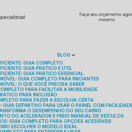
Faça seu orçamento ago
ecialistas!
mesmo
BLOG
EFICIENTE: GUIA COMPLETO
ICIENTE: GUIA PRÁTICO E ÚTIL
FICIENTE: GUIA PRÁTICO ESSENCIAL
MÓVEL: GUIA COMPLETO PARA INICIANTES
MÓVEL: O QUE VOCÊ PRECISA SABER
 COMPLETO PARA FACILITAR A MOBILIDADE
 PRÁTICO PARA INCLUSÃO
OMPLETO PARA FAZER A ESCOLHA CERTA
GUIA DEFINITIVO PARA USAR O PAINEL COM FACILIDAD
RANSFORMA O DESEMPENHO DO SEU CARRO
NTO DO ACELERADOR E FREIO MANUAL DE VEÍCULOS
ICOS: GUIA COMPLETO PARA OPÇÕES ACESSÍVEIS
COMO ESCOLHER O MODELO IDEAL
 COMPLETO PARA ENTENDER E USAR