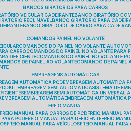
BANCOS GIRATÓRIOS PARA CARROS
IRATÓRIO VEICULAR CADEIRANTE
BANCO GIRATÓRIO CO
GIRATÓRIO RECLINÁVEL
BANCO GIRATÓRIO PARA CADEIR
ADEIRANTE
BANCO GIRATÓRIO DE CARRO PARA CADEIRA
COMANDOS PAINEL NO VOLANTE
EICULAR
COMANDOS DO PAINEL NO VOLANTE AUTOMO
PARA CARRO
COMANDOS DO PAINEL NO VOLANTE PARA 
ARA DEFICIENTE
COMANDOS DO PAINEL NO VOLANTE P
OMANDOS DE PAINEL AO VOLANTE
COMANDO DE PAINEL
ANTE
EMBREAGENS AUTOMÁTICAS
BREAGEM AUTOMÁTICA PCD
EMBREAGEM AUTOMÁTICA P
 PCD
KIT EMBREAGEM SEMI AUTOMÁTICA
SISTEMA DE E
FICIENTES
EMBREAGEM SEMI AUTOMÁTICA UNIVERSAL A
A
EMBREAGEM AUTOMÁTICA
EMBREAGEM AUTOMÁTICA P
FREIO MANUAL
FREIO MANUAL PARA CARROS DE PCD
FREIO MANUAL PA
L PARA PCD
FREIO MANUAL PARA DEFICIENTE
FREIO MAN
COS
FREIO MANUAL PARA VEÍCULOS
FREIO MANUAL PARA