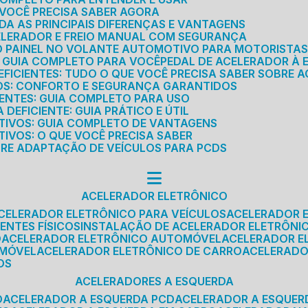
E VOCÊ PRECISA SABER AGORA
DA AS PRINCIPAIS DIFERENÇAS E VANTAGENS
ELERADOR E FREIO MANUAL COM SEGURANÇA
DO PAINEL NO VOLANTE AUTOMOTIVO PARA MOTORISTA
O GUIA COMPLETO PARA VOCÊ
PEDAL DE ACELERADOR À 
FICIENTES: TUDO O QUE VOCÊ PRECISA SABER SOBRE A
ROS: CONFORTO E SEGURANÇA GARANTIDOS
IENTES: GUIA COMPLETO PARA USO
DEFICIENTE: GUIA PRÁTICO E ÚTIL
TIVOS: GUIA COMPLETO DE VANTAGENS
IVOS: O QUE VOCÊ PRECISA SABER
BRE ADAPTAÇÃO DE VEÍCULOS PARA PCDS
ACELERADOR ELETRÔNICO
ACELERADOR ELETRÔNICO PARA VEÍCULOS
ACELERADOR 
ENTES FÍSICOS
INSTALAÇÃO DE ACELERADOR ELETRÔNI
O
ACELERADOR ELETRÔNICO AUTOMÓVEL
ACELERADOR E
OMÓVEL
ACELERADOR ELETRÔNICO DE CARRO
ACELERAD
OS
ACELERADORES A ESQUERDA
O
ACELERADOR A ESQUERDA PCD
ACELERADOR A ESQUE