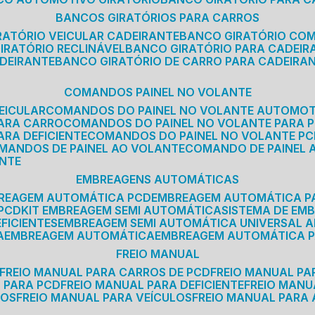
BANCOS GIRATÓRIOS PARA CARROS
IRATÓRIO VEICULAR CADEIRANTE
BANCO GIRATÓRIO CO
GIRATÓRIO RECLINÁVEL
BANCO GIRATÓRIO PARA CADEIR
ADEIRANTE
BANCO GIRATÓRIO DE CARRO PARA CADEIRA
COMANDOS PAINEL NO VOLANTE
EICULAR
COMANDOS DO PAINEL NO VOLANTE AUTOMO
PARA CARRO
COMANDOS DO PAINEL NO VOLANTE PARA 
ARA DEFICIENTE
COMANDOS DO PAINEL NO VOLANTE P
OMANDOS DE PAINEL AO VOLANTE
COMANDO DE PAINEL
ANTE
EMBREAGENS AUTOMÁTICAS
BREAGEM AUTOMÁTICA PCD
EMBREAGEM AUTOMÁTICA P
 PCD
KIT EMBREAGEM SEMI AUTOMÁTICA
SISTEMA DE E
FICIENTES
EMBREAGEM SEMI AUTOMÁTICA UNIVERSAL A
A
EMBREAGEM AUTOMÁTICA
EMBREAGEM AUTOMÁTICA P
FREIO MANUAL
FREIO MANUAL PARA CARROS DE PCD
FREIO MANUAL PA
L PARA PCD
FREIO MANUAL PARA DEFICIENTE
FREIO MAN
COS
FREIO MANUAL PARA VEÍCULOS
FREIO MANUAL PARA