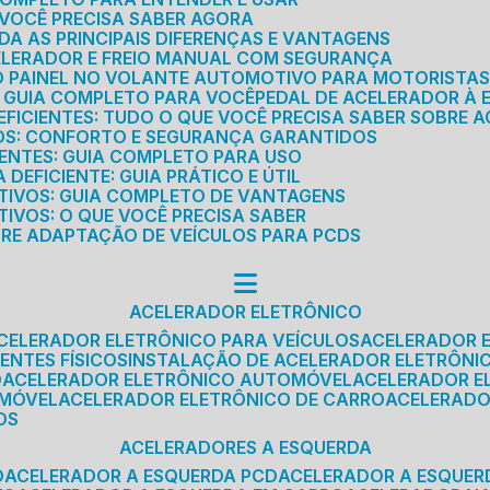
E VOCÊ PRECISA SABER AGORA
DA AS PRINCIPAIS DIFERENÇAS E VANTAGENS
ELERADOR E FREIO MANUAL COM SEGURANÇA
DO PAINEL NO VOLANTE AUTOMOTIVO PARA MOTORISTA
O GUIA COMPLETO PARA VOCÊ
PEDAL DE ACELERADOR À 
FICIENTES: TUDO O QUE VOCÊ PRECISA SABER SOBRE A
ROS: CONFORTO E SEGURANÇA GARANTIDOS
IENTES: GUIA COMPLETO PARA USO
DEFICIENTE: GUIA PRÁTICO E ÚTIL
TIVOS: GUIA COMPLETO DE VANTAGENS
IVOS: O QUE VOCÊ PRECISA SABER
BRE ADAPTAÇÃO DE VEÍCULOS PARA PCDS
ACELERADOR ELETRÔNICO
ACELERADOR ELETRÔNICO PARA VEÍCULOS
ACELERADOR 
ENTES FÍSICOS
INSTALAÇÃO DE ACELERADOR ELETRÔNI
O
ACELERADOR ELETRÔNICO AUTOMÓVEL
ACELERADOR E
OMÓVEL
ACELERADOR ELETRÔNICO DE CARRO
ACELERAD
OS
ACELERADORES A ESQUERDA
O
ACELERADOR A ESQUERDA PCD
ACELERADOR A ESQUE