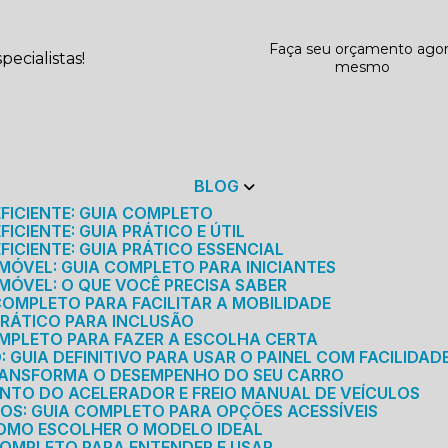
Faça seu orçamento ago
ecialistas!
mesmo
BLOG
EFICIENTE: GUIA COMPLETO
ICIENTE: GUIA PRÁTICO E ÚTIL
FICIENTE: GUIA PRÁTICO ESSENCIAL
MÓVEL: GUIA COMPLETO PARA INICIANTES
MÓVEL: O QUE VOCÊ PRECISA SABER
 COMPLETO PARA FACILITAR A MOBILIDADE
 PRÁTICO PARA INCLUSÃO
OMPLETO PARA FAZER A ESCOLHA CERTA
GUIA DEFINITIVO PARA USAR O PAINEL COM FACILIDAD
RANSFORMA O DESEMPENHO DO SEU CARRO
NTO DO ACELERADOR E FREIO MANUAL DE VEÍCULOS
ICOS: GUIA COMPLETO PARA OPÇÕES ACESSÍVEIS
COMO ESCOLHER O MODELO IDEAL
 COMPLETO PARA ENTENDER E USAR