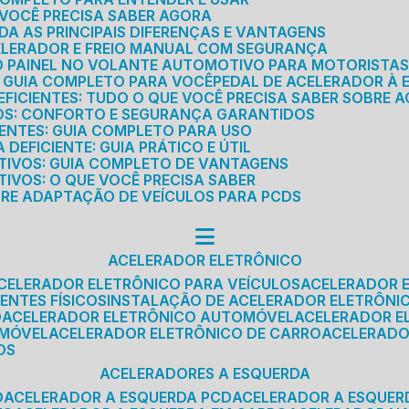
E VOCÊ PRECISA SABER AGORA
DA AS PRINCIPAIS DIFERENÇAS E VANTAGENS
ELERADOR E FREIO MANUAL COM SEGURANÇA
DO PAINEL NO VOLANTE AUTOMOTIVO PARA MOTORISTA
O GUIA COMPLETO PARA VOCÊ
PEDAL DE ACELERADOR À 
FICIENTES: TUDO O QUE VOCÊ PRECISA SABER SOBRE A
ROS: CONFORTO E SEGURANÇA GARANTIDOS
IENTES: GUIA COMPLETO PARA USO
DEFICIENTE: GUIA PRÁTICO E ÚTIL
TIVOS: GUIA COMPLETO DE VANTAGENS
IVOS: O QUE VOCÊ PRECISA SABER
BRE ADAPTAÇÃO DE VEÍCULOS PARA PCDS
ACELERADOR ELETRÔNICO
ACELERADOR ELETRÔNICO PARA VEÍCULOS
ACELERADOR 
ENTES FÍSICOS
INSTALAÇÃO DE ACELERADOR ELETRÔNI
O
ACELERADOR ELETRÔNICO AUTOMÓVEL
ACELERADOR E
OMÓVEL
ACELERADOR ELETRÔNICO DE CARRO
ACELERAD
OS
ACELERADORES A ESQUERDA
O
ACELERADOR A ESQUERDA PCD
ACELERADOR A ESQUE