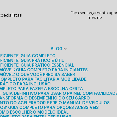
Faça seu orçamento ago
ecialistas!
mesmo
BLOG
EFICIENTE: GUIA COMPLETO
ICIENTE: GUIA PRÁTICO E ÚTIL
FICIENTE: GUIA PRÁTICO ESSENCIAL
MÓVEL: GUIA COMPLETO PARA INICIANTES
MÓVEL: O QUE VOCÊ PRECISA SABER
 COMPLETO PARA FACILITAR A MOBILIDADE
 PRÁTICO PARA INCLUSÃO
OMPLETO PARA FAZER A ESCOLHA CERTA
GUIA DEFINITIVO PARA USAR O PAINEL COM FACILIDAD
RANSFORMA O DESEMPENHO DO SEU CARRO
NTO DO ACELERADOR E FREIO MANUAL DE VEÍCULOS
ICOS: GUIA COMPLETO PARA OPÇÕES ACESSÍVEIS
COMO ESCOLHER O MODELO IDEAL
 COMPLETO PARA ENTENDER E USAR