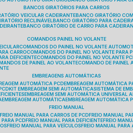
BANCOS GIRATÓRIOS PARA CARROS
IRATÓRIO VEICULAR CADEIRANTE
BANCO GIRATÓRIO CO
GIRATÓRIO RECLINÁVEL
BANCO GIRATÓRIO PARA CADEIR
ADEIRANTE
BANCO GIRATÓRIO DE CARRO PARA CADEIRA
COMANDOS PAINEL NO VOLANTE
EICULAR
COMANDOS DO PAINEL NO VOLANTE AUTOMO
PARA CARRO
COMANDOS DO PAINEL NO VOLANTE PARA 
ARA DEFICIENTE
COMANDOS DO PAINEL NO VOLANTE P
OMANDOS DE PAINEL AO VOLANTE
COMANDO DE PAINEL
ANTE
EMBREAGENS AUTOMÁTICAS
BREAGEM AUTOMÁTICA PCD
EMBREAGEM AUTOMÁTICA P
 PCD
KIT EMBREAGEM SEMI AUTOMÁTICA
SISTEMA DE E
FICIENTES
EMBREAGEM SEMI AUTOMÁTICA UNIVERSAL A
A
EMBREAGEM AUTOMÁTICA
EMBREAGEM AUTOMÁTICA P
FREIO MANUAL
FREIO MANUAL PARA CARROS DE PCD
FREIO MANUAL PA
L PARA PCD
FREIO MANUAL PARA DEFICIENTE
FREIO MAN
COS
FREIO MANUAL PARA VEÍCULOS
FREIO MANUAL PARA